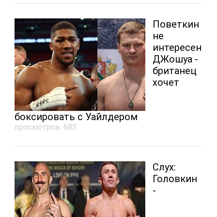
Поветкин
не
интересен
ДЖошуа -
британец
хочет
боксировать с Уайлдером
просмотров: 683
Слух:
Головкин
-