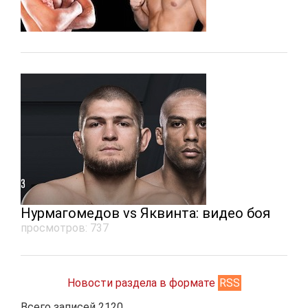
Нурмагомедов vs Яквинта: видео боя
просмотров: 737
Новости раздела в формате
RSS
Всего записей 2120